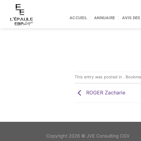
Passer
au
ACCUEIL
ANNUAIRE
AVIS DES
contenu
This entry was posted in . Bookm
ROGER Zacharie
Copyright 2026 ©
JVE Consulting CGV