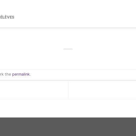
 ÉLÈVES
ark the
permalink
.