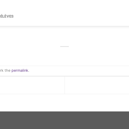
 ÉLÈVES
ark the
permalink
.