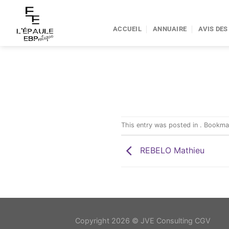
Passer
au
ACCUEIL
ANNUAIRE
AVIS DES
contenu
This entry was posted in . Bookm
REBELO Mathieu
Copyright 2026 ©
JVE Consulting CGV