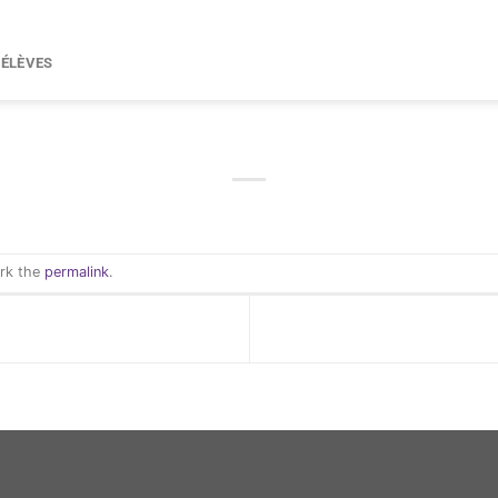
 ÉLÈVES
ark the
permalink
.