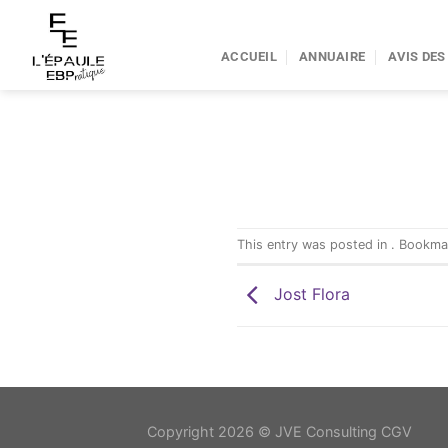
Passer
au
ACCUEIL
ANNUAIRE
AVIS DES
contenu
This entry was posted in . Bookm
Jost Flora
Copyright 2026 ©
JVE Consulting CGV