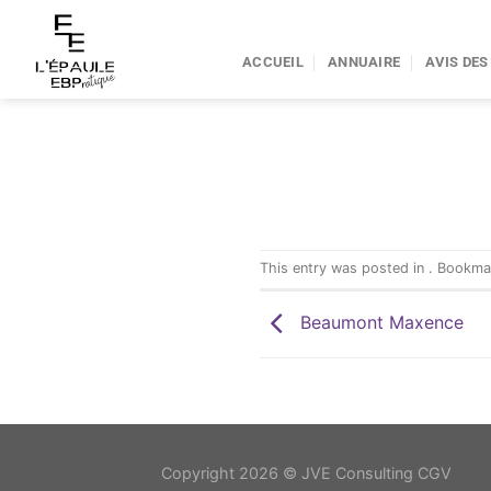
Passer
au
ACCUEIL
ANNUAIRE
AVIS DES
contenu
This entry was posted in . Bookm
Beaumont Maxence
Copyright 2026 ©
JVE Consulting CGV