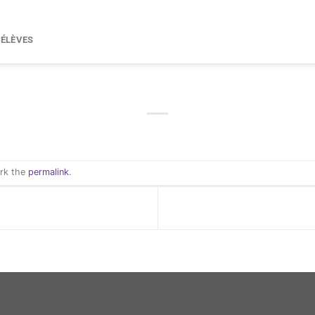
 ÉLÈVES
ark the
permalink
.