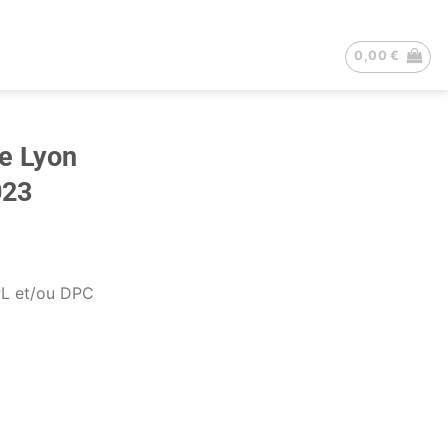
0,00
€
e Lyon
023
PL et/ou DPC